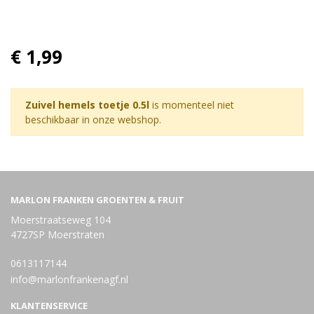
€ 1,99
Zuivel hemels toetje 0.5l
is momenteel niet
beschikbaar in onze webshop.
MARLON FRANKEN GROENTEN & FRUIT
Moerstraatseweg 104
4727SP Moerstraten
0613117144
info@marlonfrankenagf.nl
KLANTENSERVICE