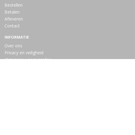
Bestellen
Betalen
Afleveren
Contact
INFORMATIE
Over ons
Privacy en veiligheid
Algemene voorwaarden
Disclaimer
Cookies
VOLG ONS
Taal
Wij draaien op Midmid