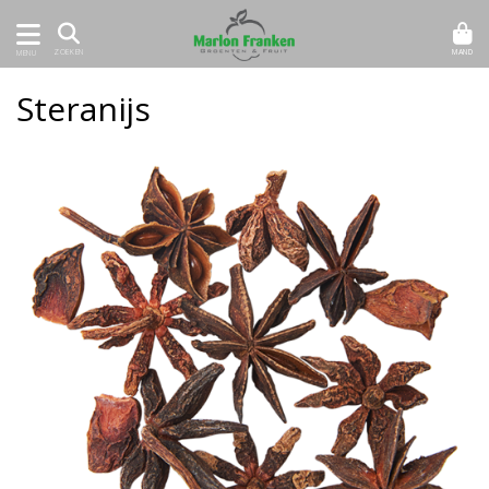
MAND
ZOEKEN
MENU
Steranijs