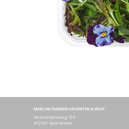
MARLON FRANKEN GROENTEN & FRUIT
Moerstraatseweg 104
4727SP Moerstraten