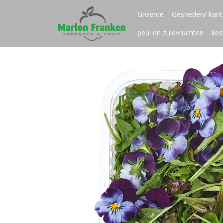
Groente
Gesneden/ kant 
peul en zuidvruchten
kes