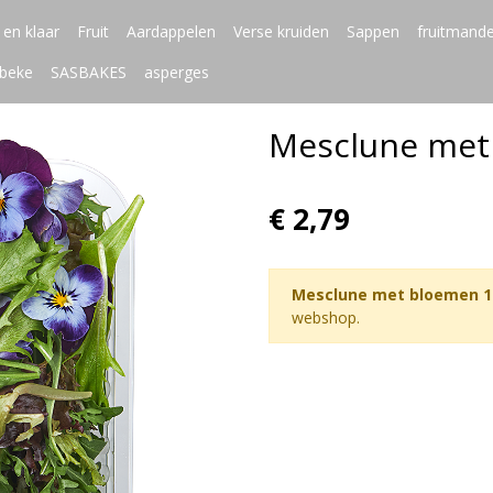
en klaar
Fruit
Aardappelen
Verse kruiden
Sappen
fruitmand
beke
SASBAKES
asperges
Mesclune met
€ 2,79
Mesclune met bloemen 1
webshop.